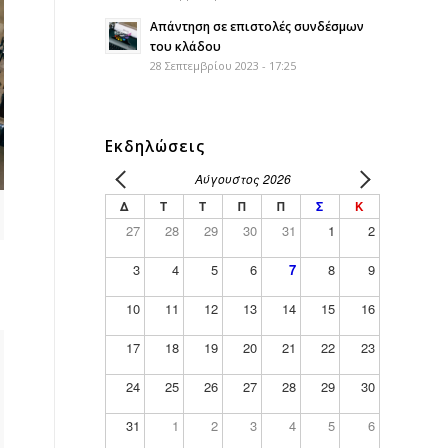
Απάντηση σε επιστολές συνδέσμων
του κλάδου
28 Σεπτεμβρίου 2023 - 17:25
Εκδηλώσεις
Αύγουστος 2026
Δ
Τ
Τ
Π
Π
Σ
Κ
27
28
29
30
31
1
2
3
4
5
6
7
8
9
10
11
12
13
14
15
16
17
18
19
20
21
22
23
24
25
26
27
28
29
30
31
1
2
3
4
5
6