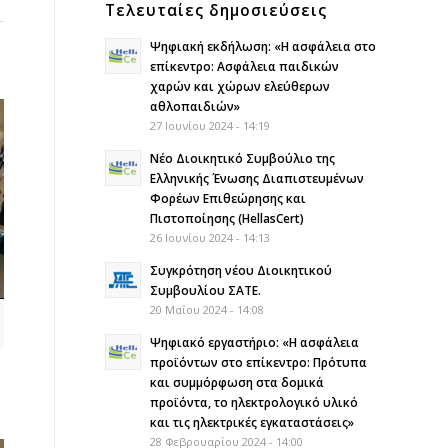
Τελευταίες δημοσιεύσεις
Ψηφιακή εκδήλωση: «Η ασφάλεια στο
επίκεντρο: Ασφάλεια παιδικών
χαρών και χώρων ελεύθερων
αθλοπαιδιών»
27 Ιουνίου 2024 - 14:19
Νέο Διοικητικό Συμβούλιο της
Ελληνικής Ένωσης Διαπιστευμένων
Φορέων Επιθεώρησης και
Πιστοποίησης (HellasCert)
26 Ιουνίου 2024 - 14:13
Συγκρότηση νέου Διοικητικού
Συμβουλίου ΣΑΤΕ.
20 Μαΐου 2024 - 14:08
Ψηφιακό εργαστήριο: «Η ασφάλεια
προϊόντων στο επίκεντρο: Πρότυπα
και συμμόρφωση στα δομικά
προϊόντα, το ηλεκτρολογικό υλικό
και τις ηλεκτρικές εγκαταστάσεις»
28 Φεβρουαρίου 2024 - 14:00