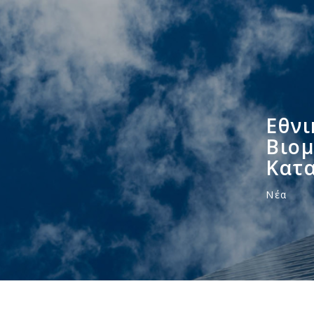
Εθνι
Βιομ
Κατ
Νέα