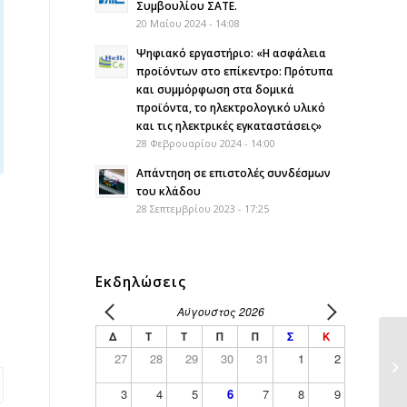
Συμβουλίου ΣΑΤΕ.
20 Μαΐου 2024 - 14:08
Ψηφιακό εργαστήριο: «Η ασφάλεια
προϊόντων στο επίκεντρο: Πρότυπα
και συμμόρφωση στα δομικά
προϊόντα, το ηλεκτρολογικό υλικό
και τις ηλεκτρικές εγκαταστάσεις»
28 Φεβρουαρίου 2024 - 14:00
Απάντηση σε επιστολές συνδέσμων
του κλάδου
28 Σεπτεμβρίου 2023 - 17:25
Εκδηλώσεις
Αύγουστος 2026
Δ
Τ
Τ
Π
Π
Σ
Κ
27
28
29
30
31
1
2
3
4
5
6
7
8
9