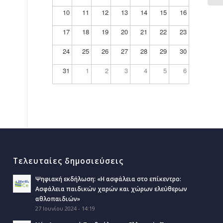
10
11
12
13
14
15
16
17
18
19
20
21
22
23
24
25
26
27
28
29
30
31
1
2
3
4
5
6
Τελευταίες δημοσιεύσεις
Ψηφιακή εκδήλωση: «Η ασφάλεια στο επίκεντρο:
Ασφάλεια παιδικών χαρών και χώρων ελεύθερων
αθλοπαιδιών»
27 Ιουνίου 2024 - 14:19