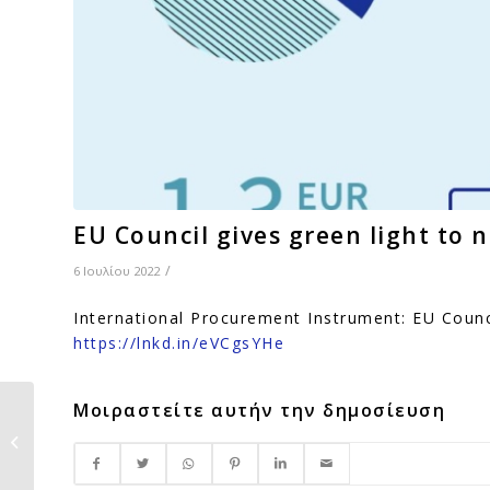
EU Council gives green light to 
/
6 Ιουλίου 2022
International Procurement Instrument: EU Counci
https://lnkd.in/eVCgsYHe
Μοιραστείτε αυτήν την δημοσίευση
Οδηγός για τις
Ενώσεις Επιχειρήσεων