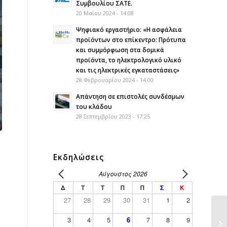
Συμβουλίου ΣΑΤΕ.
20 Μαΐου 2024 - 14:08
Ψηφιακό εργαστήριο: «Η ασφάλεια
προϊόντων στο επίκεντρο: Πρότυπα
και συμμόρφωση στα δομικά
προϊόντα, το ηλεκτρολογικό υλικό
και τις ηλεκτρικές εγκαταστάσεις»
28 Φεβρουαρίου 2024 - 14:00
Απάντηση σε επιστολές συνδέσμων
του κλάδου
28 Σεπτεμβρίου 2023 - 17:25
Εκδηλώσεις
Αύγουστος 2026
Δ
Τ
Τ
Π
Π
Σ
Κ
27
28
29
30
31
1
2
3
4
5
6
7
8
9