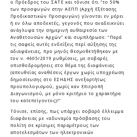
ο Πρόεδρος του ΣΑΤΕ και τόνισε ότι “το 50%
των προσφυγών στην ΑΕΠΠ (Αρχή Εξέτασης
Προδικαστικών Προσφυγών) γίνονται εν μέρει
ή εν όλω αποδεκτές, γεγονός που αναδεικνύει
ανάγλυφα την σημερινή αυθαιρεσία των
Αναθετουσών Αρχών” και συμπλήρωσε: “Παρά
τις σαφείς αυτές ενδείξεις περί αύξησης της
αδιαφάνειας, προ μηνός θεσμοθετήθηκαν με
τον ν. 4605/2019 ρυθμίσεις, με σοβαρές
οπισθοδρομήσεις στο θέμα της διαφάνειας
(απευθείας αναθέσεις έργων χωρίς υποχρέωση
δημοσίευσης στο ΕΣΗΔΗΣ ανεξαρτήτως
προϋπολογισμού, χωρίς καν Επιτροπή
Διαγωνισμού, με μόνο κριτήριο το χαρακτήρα
του κατεπείγοντος)!”
Τόνισε, επίσης, πως υπάρχει σοβαρό έλλειμμα
διαφάνειας με «αδυναμία πρόσβασης του
πολίτη σε κρίσιμες παραμέτρους των
αποτελεσμάτων των ηλεκτρονικών